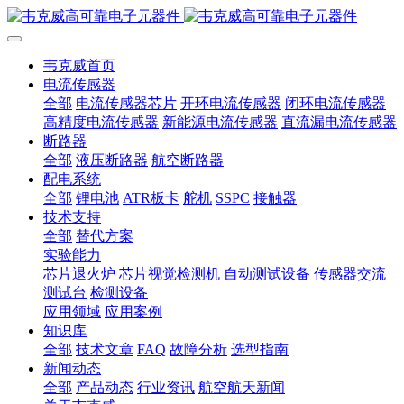
韦克威首页
电流传感器
全部
电流传感器芯片
开环电流传感器
闭环电流传感器
高精度电流传感器
新能源电流传感器
直流漏电流传感器
断路器
全部
液压断路器
航空断路器
配电系统
全部
锂电池
ATR板卡
舵机
SSPC
接触器
技术支持
全部
替代方案
实验能力
芯片退火炉
芯片视觉检测机
自动测试设备
传感器交流
测试台
检测设备
应用领域
应用案例
知识库
全部
技术文章
FAQ
故障分析
选型指南
新闻动态
全部
产品动态
行业资讯
航空航天新闻