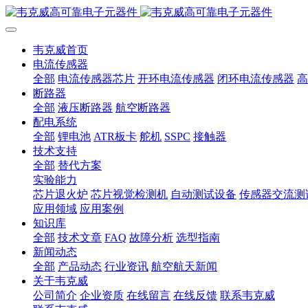
韦克威首页
电流传感器
全部
电流传感器芯片
开环电流传感器
闭环电流传感器
高
断路器
全部
液压断路器
航空断路器
配电系统
全部
锂电池
ATR板卡
舵机
SSPC
接触器
技术支持
全部
替代方案
实验能力
芯片退火炉
芯片视觉检测机
自动测试设备
传感器交流测
应用领域
应用案例
知识库
全部
技术文章
FAQ
故障分析
选型指南
新闻动态
全部
产品动态
行业资讯
航空航天新闻
关于韦克威
公司简介
企业资质
在线留言
在线反馈
联系韦克威