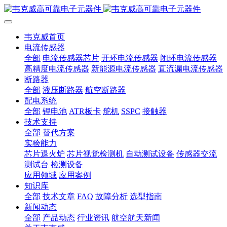
韦克威首页
电流传感器
全部
电流传感器芯片
开环电流传感器
闭环电流传感器
高精度电流传感器
新能源电流传感器
直流漏电流传感器
断路器
全部
液压断路器
航空断路器
配电系统
全部
锂电池
ATR板卡
舵机
SSPC
接触器
技术支持
全部
替代方案
实验能力
芯片退火炉
芯片视觉检测机
自动测试设备
传感器交流
测试台
检测设备
应用领域
应用案例
知识库
全部
技术文章
FAQ
故障分析
选型指南
新闻动态
全部
产品动态
行业资讯
航空航天新闻